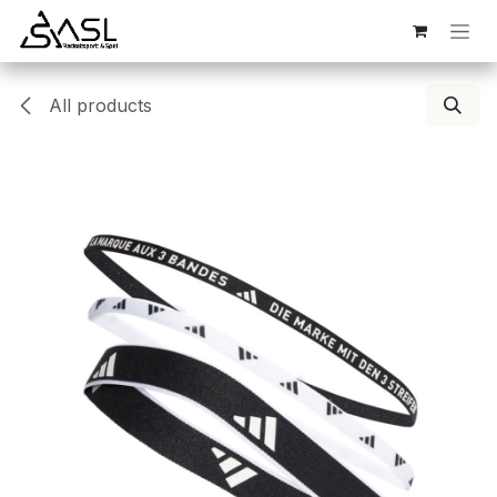
Overslaan naar inhoud
All products