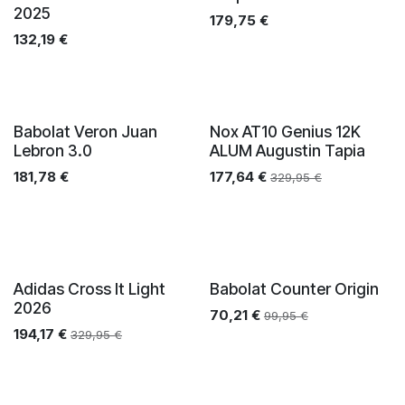
2025
179,75
€
132,19
€
Babolat Veron Juan
Nox AT10 Genius 12K
Lebron 3.0
ALUM Augustin Tapia
181,78
€
177,64
€
329,95
€
Adidas Cross It Light
Babolat Counter Origin
2026
70,21
€
99,95
€
194,17
€
329,95
€