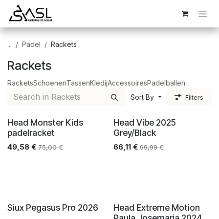
Overslaan naar inhoud
...
Padel
Rackets
Rackets
Rackets
Schoenen
Tassen
Kledij
Accessoires
Padelballen
Sort By
Filters
Head Monster Kids
Head Vibe 2025
padelracket
Grey/Black
49,58
€
66,11
€
75,00
€
99,99
€
Siux Pegasus Pro 2026
Head Extreme Motion
Paula Josemaria 2024