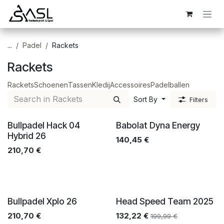
Overslaan naar inhoud
...
Padel
Rackets
Rackets
Rackets
Schoenen
Tassen
Kledij
Accessoires
Padelballen
Sort By
Filters
Bullpadel Hack 04
Babolat Dyna Energy
Hybrid 26
140,45
€
210,70
€
Bullpadel Xplo 26
Head Speed Team 2025
210,70
€
132,22
€
199,99
€