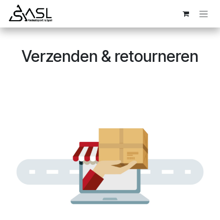
Overslaan naar inhoud
Verzenden & retourneren