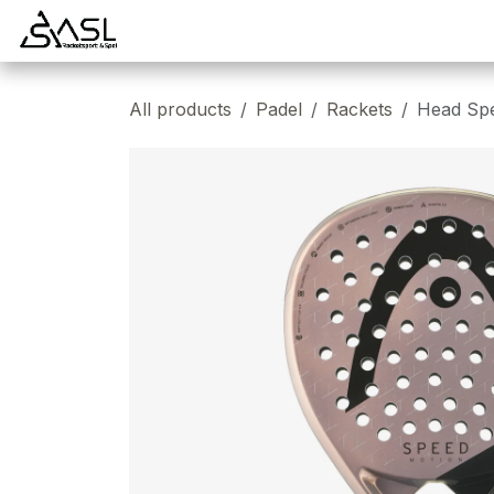
Overslaan naar inhoud
Startpagina
Badminton
Padel
Tennis
All products
Padel
Rackets
Head Sp