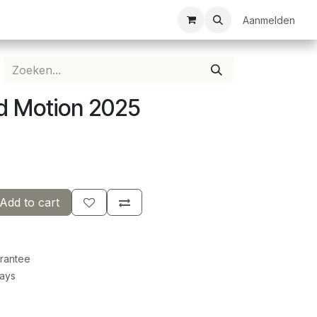
ezelschapsspellen
Bespanservice
Bedrukkingen
Aanmelden
Clubkledij
d Motion 2025
Add to cart
rantee
Days