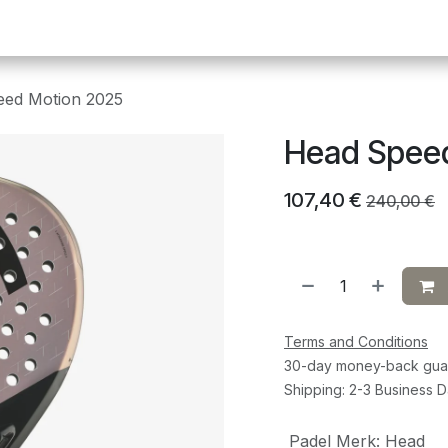
Pickleball
Tafeltennis
Squash
Sportvoeding
G
eed Motion 2025
Head Spee
107,40
€
240,00
€
Terms and Conditions
30-day money-back gua
Shipping: 2-3 Business 
Padel Merk
:
Head