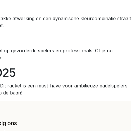
trakke afwerking en een dynamische kleurcombinatie straalt
t.
 op gevorderde spelers en professionals. Of je nu
n.
025
 Dit racket is een must-have voor ambitieuze padelspelers
op de baan!
olg ons