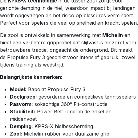
De
KPRS-X technologie
in de tussenzool zorgt voor
gerichte demping in de hiel, waardoor impact bij landingen
wordt opgevangen en het risico op blessures vermindert.
Perfect voor spelers die veel op snelheid en kracht spelen.
De zool is ontwikkeld in samenwerking met
Michelin
en
biedt een verbeterd gripprofiel dat slijtvast is en zorgt voor
betrouwbare tractie, ongeacht de ondergrond. Dit maakt
de Propulse Fury 3 geschikt voor intensief gebruik, zowel
tijdens training als wedstrijd.
Belangrijkste kenmerken:
Model:
Babolat Propulse Fury 3
Doelgroep:
gevorderde en competitieve tennisspelers
Pasvorm:
sokachtige 360° Fit-constructie
Stabiliteit:
Power Belt rondom de enkel en
middenvoet
Demping:
KPRS-X hielbescherming
Zool:
Michelin rubber voor duurzame grip