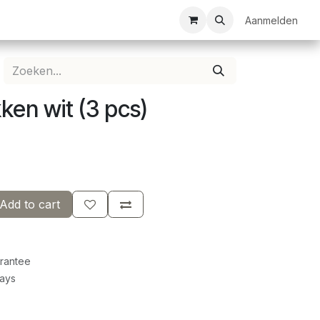
ezelschapsspellen
Bespanservice
Bedrukkingen
Aanmelden
Clubkledij
ken wit (3 pcs)
Add to cart
rantee
Days