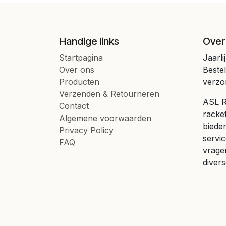
Handige links
Over
Startpagina
Jaarli
Over ons
Beste
Producten
verzo
Verzenden & Retourneren
ASL Ra
Contact
racke
Algemene voorwaarden
bieden
Privacy Policy
servic
FAQ
vrage
divers