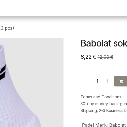
Pickleball
Tafeltennis
Squash
Sportvoeding
G
(3 pcs)
Babolat sok
8,22
€
12,00
€
Terms and Conditions
30-day money-back gua
Shipping: 2-3 Business 
Padel Merk
:
Babolat