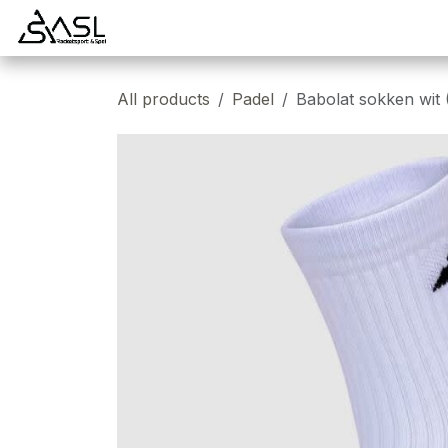
Overslaan naar inhoud
Startpagina
Badminton
Padel
Tennis
All products
Padel
Babolat sokken wit 