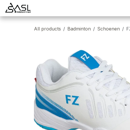
Overslaan naar inhoud
Startpagina
Badminton
Padel
Tennis
All products
Badminton
Schoenen
F