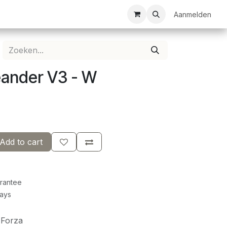
ezelschapsspellen
Bespanservice
Bedrukkingen
Aanmelden
Clubkledij
eander V3 - W
Add to cart
rantee
Days
 Forza