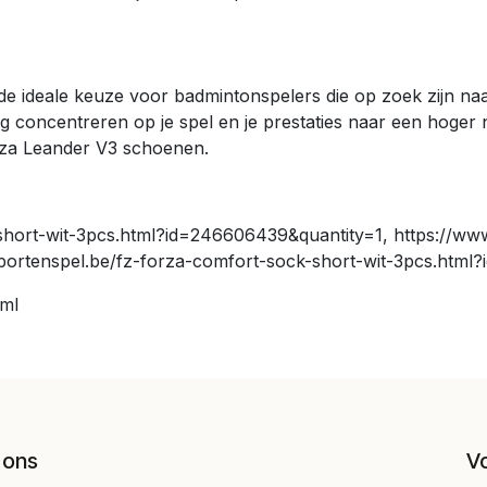
 ideale keuze voor badmintonspelers die op zoek zijn naa
concentreren op je spel en je prestaties naar een hoger nive
rza Leander V3 schoenen.
short-wit-3pcs.html?id=246606439&quantity=1, https://www
portenspel.be/fz-forza-comfort-sock-short-wit-3pcs.html
tml
 ons
V