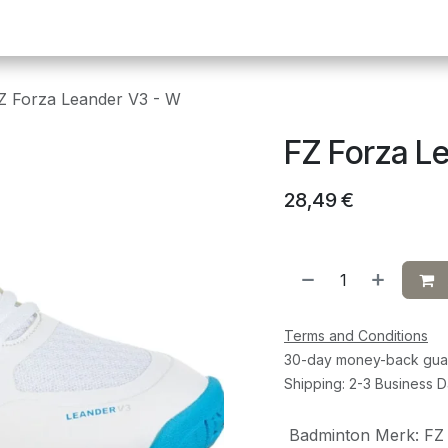
Pickleball
Tafeltennis
Squash
Sportvoeding
G
Z Forza Leander V3 - W
FZ Forza L
28,49
€
Terms and Conditions
30-day money-back gua
Shipping: 2-3 Business 
Badminton Merk
:
FZ