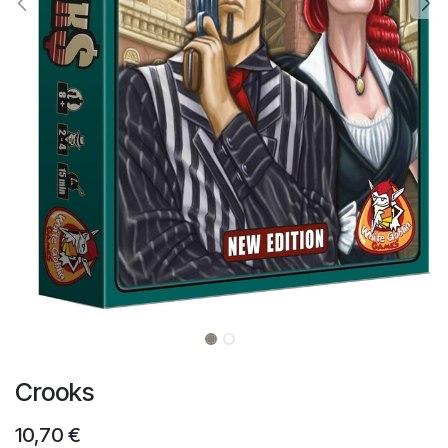
Crooks
10,70
€