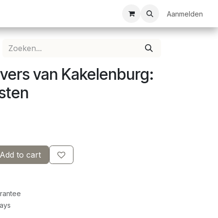
ezelschapsspellen
Bespanservice
Bedrukkingen
Aanmelden
Clubkledij
vers van Kakelenburg:
sten
Add to cart
rantee
Days