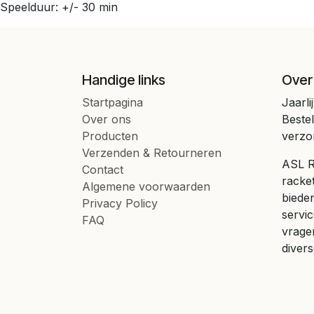
Speelduur: +/- 30 min
Handige links
Over
Startpagina
Jaarli
Over ons
Beste
Producten
verzo
Verzenden & Retourneren
ASL Ra
Contact
racke
Algemene voorwaarden
bieden
Privacy Policy
servic
FAQ
vrage
divers