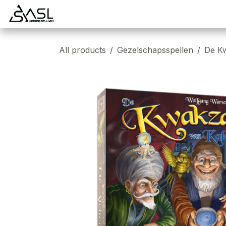
Overslaan naar inhoud
Startpagina
Badminton
Padel
Tennis
All products
Gezelschapsspellen
De Kw