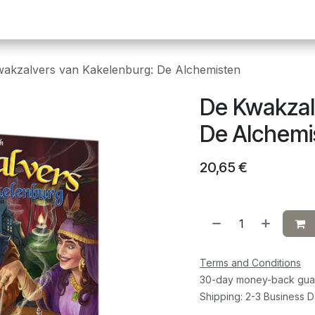
Pickleball
Tafeltennis
Squash
Sportvoeding
G
akzalvers van Kakelenburg: De Alchemisten
De Kwakzal
De Alchemi
20,65
€
Terms and Conditions
30-day money-back gua
Shipping: 2-3 Business 