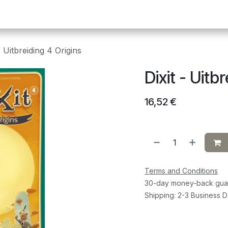
Pickleball
Tafeltennis
Squash
Sportvoeding
G
- Uitbreiding 4 Origins
Dixit - Uitb
16,52
€
Terms and Conditions
30-day money-back gua
Shipping: 2-3 Business 