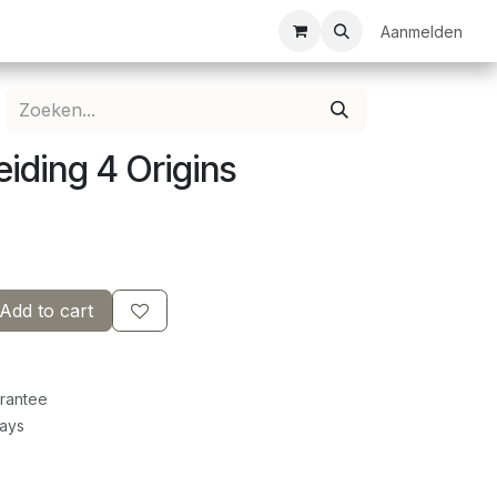
ezelschapsspellen
Bespanservice
Bedrukkingen
Aanmelden
Clubkledij
reiding 4 Origins
Add to cart
rantee
Days