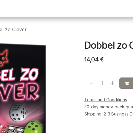
Pickleball
Tafeltennis
Squash
Sportvoeding
G
l zo Clever
Dobbel zo 
14,04
€
Terms and Conditions
30-day money-back gua
Shipping: 2-3 Business 