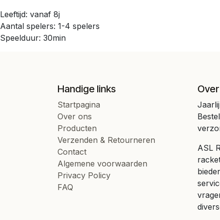
Leeftijd: vanaf 8j
Aantal spelers: 1-4 spelers
Speelduur: 30min
Handige links
Over
Startpagina
Jaarli
Over ons
Beste
Producten
verzo
Verzenden & Retourneren
ASL Ra
Contact
racke
Algemene voorwaarden
bieden
Privacy Policy
servic
FAQ
vrage
divers