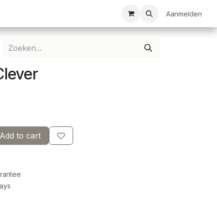
ezelschapsspellen
Bespanservice
Bedrukkingen
Aanmelden
Clubkledij
Clever
Add to cart
rantee
Days