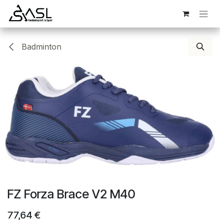
Overslaan naar inhoud
Badminton
FZ Forza Brace V2 M40
77,64
€