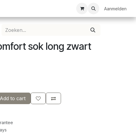
ezelschapsspellen
Bespanservice
Bedrukkingen
Aanmelden
Clubkledij
omfort sok long zwart
Add to cart
rantee
Days