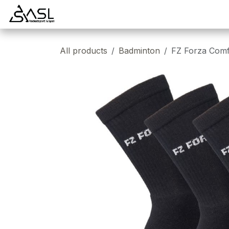
Overslaan naar inhoud
Startpagina
Badminton
Padel
Tennis
All products
Badminton
FZ Forza Comf