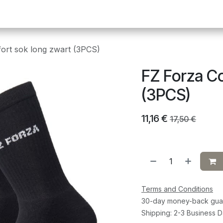
Pickleball
Tafeltennis
Squash
Sportvoeding
G
ort sok long zwart (3PCS)
FZ Forza C
(3PCS)
11,16
€
17,50
€
Terms and Conditions
30-day money-back gua
Shipping: 2-3 Business 