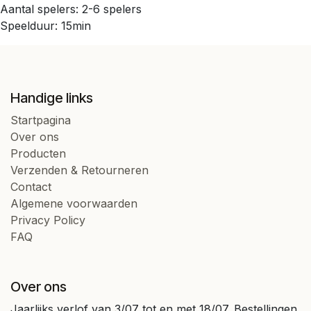
Aantal spelers: 2-6 spelers
Speelduur: 15min
Handige links
Startpagina
Over ons
Producten
Verzenden & Retourneren
Contact
Algemene voorwaarden
Privacy Policy
FAQ
Over ons
Jaarlijks verlof van 3/07 tot en met 18/07. Bestellingen