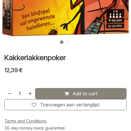
Kakkerlakkenpoker
12,39
€
Add to cart
Toevoegen aan verlanglijst
Terms and Conditions
30-day money-back guarantee