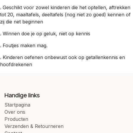
. Geschikt voor zowel kinderen die het optellen, aftrekken
tot 20, maaltafels, deeltafels (nog niet zo goed) kennen of
zij die net beginnen
. Winnen doe je op geluk, niet op kennis
. Foutjes maken mag.
. Kinderen oefenen onbewust ook op getallenkennis en
hoofdrekenen
Handige links
Startpagina
Over ons
Producten
Verzenden & Retourneren