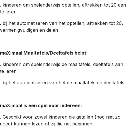
. kinderen om spelenderwijs optellen, aftrekken tot 20 aan
te leren
. bij het automatiseren van het optellen, aftrekken tot 20,
vermenigvuldigen en delen
maXimaal Maaltafels/Deeltafels helpt:
. kinderen om spelenderwijs de maaltafels, deeltafels aan
te leren
. bij het automatiseren van het de maaltafels en deeltafels
maXimaal is een spel voor iedereen:
. Geschikt voor zowel kinderen die getallen (nog niet zo
goed) kunnen lezen of zij die net beginnen