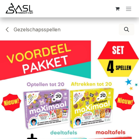
Overslaan naar inhoud
Gezelschapsspellen