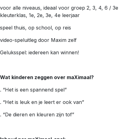
voor alle niveaus, ideaal voor groep 2, 3, 4, 6 / 3e
kleuterklas, 1e, 2e, 3e, 4e leerjaar
speel thuis, op school, op reis
video-speluitleg door Maxim zelf
Geluksspel: iedereen kan winnen!
Wat kinderen zeggen over maXimaal?
. “Het is een spannend spel”
. “Het is leuk en je leert er ook van”
. “De dieren en kleuren zijn tof”