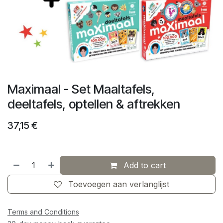
Maximaal - Set Maaltafels,
deeltafels, optellen & aftrekken
37,15
€
Add to cart
Toevoegen aan verlanglijst
Terms and Conditions