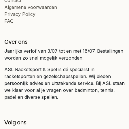
Contact
Algemene voorwaarden
Privacy Policy
FAQ
Over ons
Jaarlijks verlof van 3/07 tot en met 18/07. Bestellingen
worden zo snel mogelijk verzonden.
ASL Racketsport & Spel is dé specialist in
racketsporten en gezelschapsspellen. Wij bieden
persoonlijk advies en uitstekende service. Bij ASL staan
we klaar voor al je vragen over badminton, tennis,
padel en diverse spellen.
Volg ons