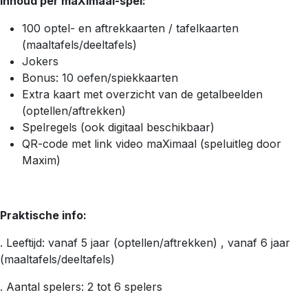
Inhoud per maXimaal-spel:
100 optel- en aftrekkaarten / tafelkaarten
(maaltafels/deeltafels)
Jokers
Bonus: 10 oefen/spiekkaarten
Extra kaart met overzicht van de getalbeelden
(optellen/aftrekken)
Spelregels (ook digitaal beschikbaar)
QR-code met link video maXimaal (speluitleg door
Maxim)
Praktische info:
. Leeftijd: vanaf 5 jaar (optellen/aftrekken) , vanaf 6 jaar
(maaltafels/deeltafels)
. Aantal spelers: 2 tot 6 spelers