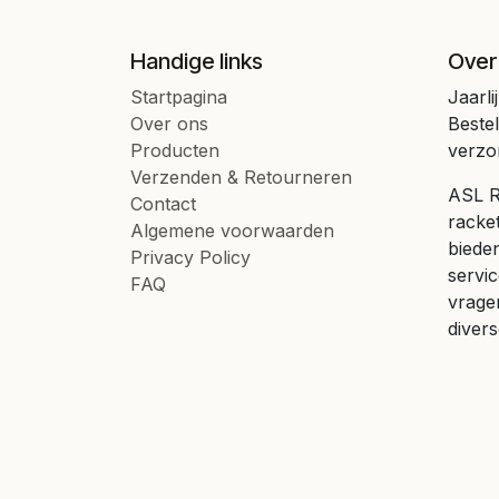
Handige links
Over
Startpagina
Jaarli
Over ons
Beste
Producten
verzo
Verzenden & Retourneren
ASL Ra
Contact
racke
Algemene voorwaarden
bieden
Privacy Policy
servic
FAQ
vrage
divers