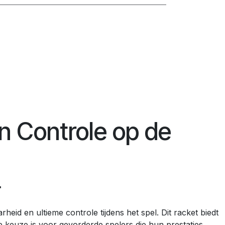
n Controle op de
r
eid en ultieme controle tijdens het spel. Dit racket biedt
 keuze is voor gevorderde spelers die hun prestaties