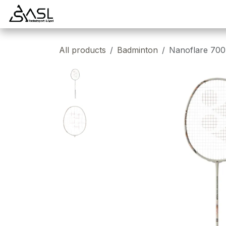
Overslaan naar inhoud
Startpagina
Badminton
Padel
Tennis
All products
Badminton
Nanoflare 700 