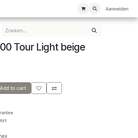
ezelschapsspellen
Bespanservice
Bedrukkingen
Aanmelden
Clubkledij
00 Tour Light beige
Add to cart
rantee
Days
nex