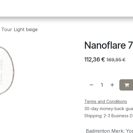
Pickleball
Tafeltennis
Squash
Sportvoeding
G
Tour Light beige
Nanoflare 7
112,36
€
169,95
€
Terms and Conditions
30-day money-back gua
Shipping: 2-3 Business 
Badminton Merk
:
Yo