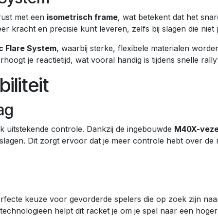
erust met een
isometrisch frame
, wat betekent dat het snar
er kracht en precisie kunt leveren, zelfs bij slagen die ni
c Flare System
, waarbij sterke, flexibele materialen word
oogt je reactietijd, wat vooral handig is tijdens snelle rally
liteit
ag
ook uitstekende controle. Dankzij de ingebouwde
M40X-veze
ge slagen. Dit zorgt ervoor dat je meer controle hebt over de 
rfecte keuze voor gevorderde spelers die op zoek zijn naar
nologieën helpt dit racket je om je spel naar een hoger niv