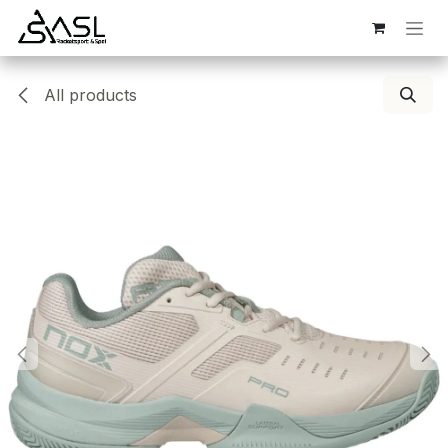
Overslaan naar inhoud
All products