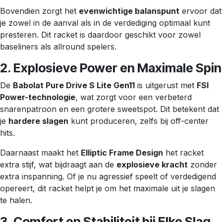
Bovendien zorgt het
evenwichtige balanspunt
ervoor dat
je zowel in de aanval als in de verdediging optimaal kunt
presteren. Dit racket is daardoor geschikt voor zowel
baseliners als allround spelers.
2. Explosieve Power en Maximale Spin
De
Babolat Pure Drive S Lite Gen11
is uitgerust met
FSI
Power-technologie
, wat zorgt voor een verbeterd
snarenpatroon en een grotere sweetspot. Dit betekent dat
je
hardere slagen
kunt produceren, zelfs bij off-center
hits.
Daarnaast maakt het
Elliptic Frame Design
het racket
extra stijf, wat bijdraagt aan de
explosieve kracht
zonder
extra inspanning. Of je nu agressief speelt of verdedigend
opereert, dit racket helpt je om het maximale uit je slagen
te halen.
3. Comfort en Stabiliteit bij Elke Slag