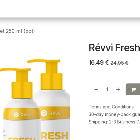
Pickleball
Tafeltennis
Squash
Sportvoeding
G
et 250 ml (pot)
Révvi Fresh
16,49
€
24,95
€
Terms and Conditions
30-day money-back gua
Shipping: 2-3 Business 