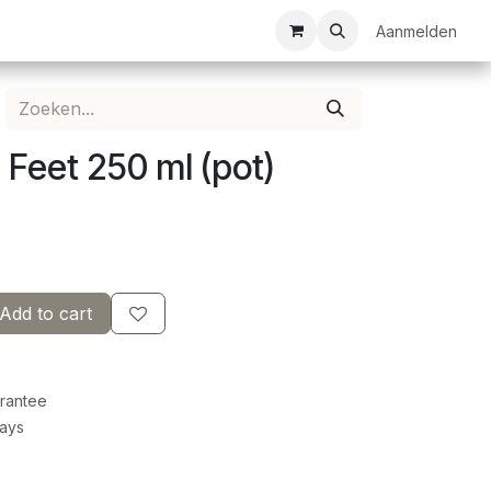
ezelschapsspellen
Bespanservice
Bedrukkingen
Aanmelden
Clubkledij
 Feet 250 ml (pot)
Add to cart
rantee
Days