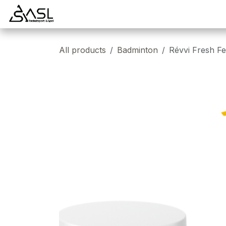
Overslaan naar inhoud
Startpagina
Badminton
Padel
Tennis
All products
Badminton
Révvi Fresh Fe