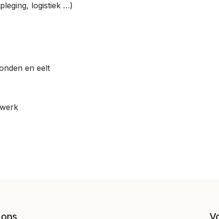
pleging, logistiek …)
wonden en eelt
 werk
 ons
V