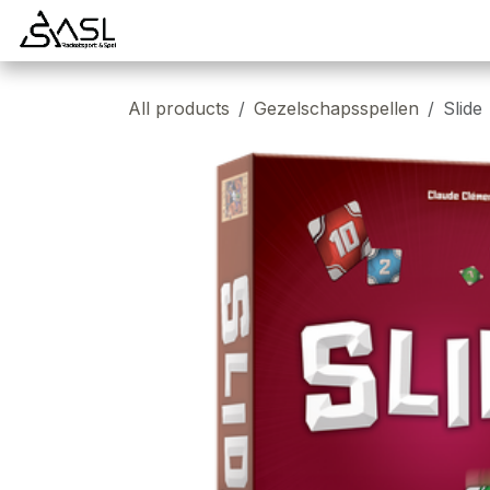
Overslaan naar inhoud
Startpagina
Badminton
Padel
Tennis
All products
Gezelschapsspellen
Slide