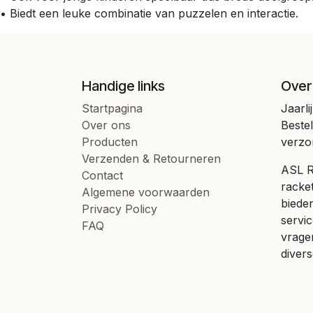
• Biedt een leuke combinatie van puzzelen en interactie.
Handige links
Over
Startpagina
Jaarli
Over ons
Beste
Producten
verzo
Verzenden & Retourneren
ASL Ra
Contact
racke
Algemene voorwaarden
bieden
Privacy Policy
servic
FAQ
vrage
divers