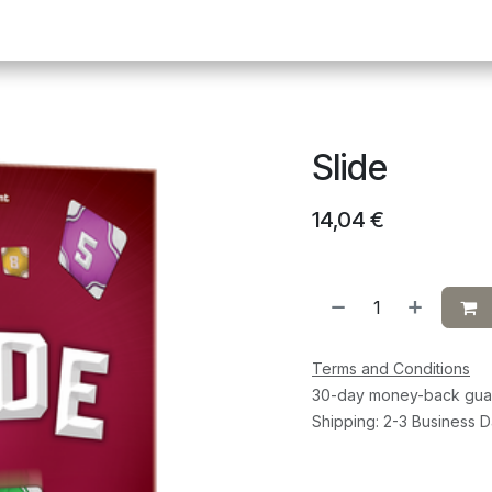
Pickleball
Tafeltennis
Squash
Sportvoeding
G
Slide
14,04
€
Terms and Conditions
30-day money-back gua
Shipping: 2-3 Business 