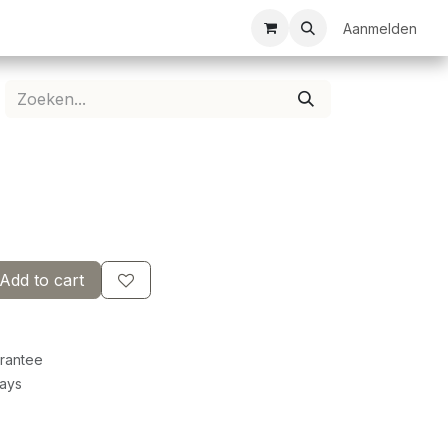
ezelschapsspellen
Bespanservice
Bedrukkingen
Aanmelden
Clubkledij
Add to cart
rantee
Days