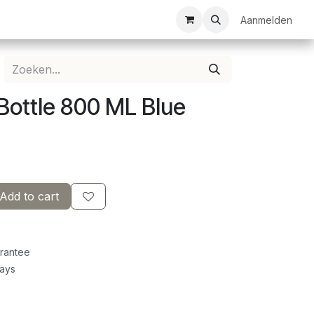
ezelschapsspellen
Bespanservice
Bedrukkingen
Aanmelden
Clubkledij
Bottle 800 ML Blue
Add to cart
rantee
Days