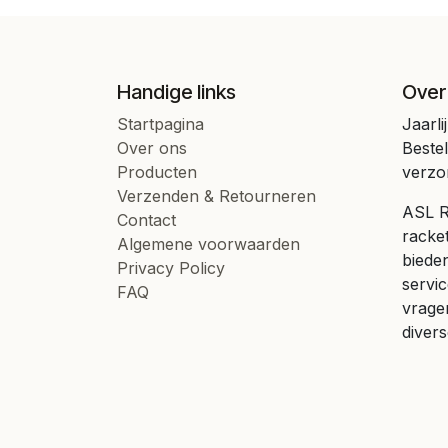
Handige links
Over
Startpagina
Jaarli
Over ons
Beste
Producten
verzo
Verzenden & Retourneren
ASL Ra
Contact
racke
Algemene voorwaarden
bieden
Privacy Policy
servic
FAQ
vrage
divers