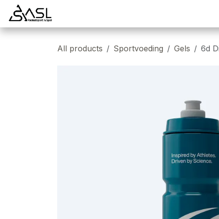
Overslaan naar inhoud
Startpagina
Badminton
Padel
Tennis
All products
Sportvoeding
Gels
6d D