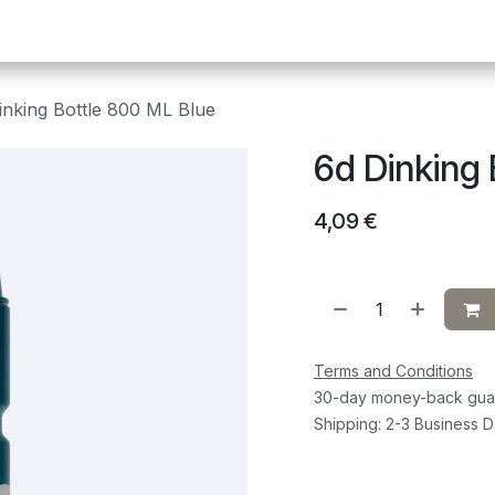
Pickleball
Tafeltennis
Squash
Sportvoeding
G
inking Bottle 800 ML Blue
6d Dinking 
4,09
€
Terms and Conditions
30-day money-back gua
Shipping: 2-3 Business 