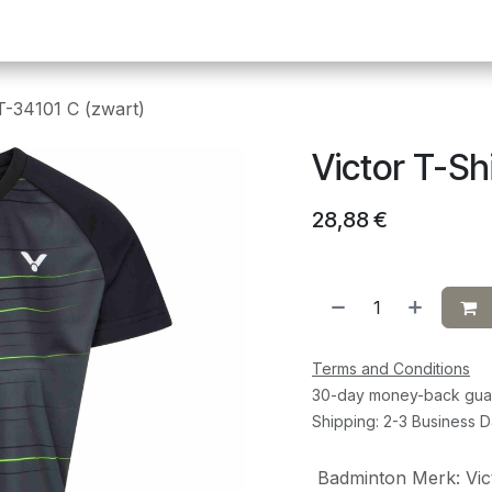
Pickleball
Tafeltennis
Squash
Sportvoeding
G
 T-34101 C (zwart)
Victor T-Sh
28,88
€
Terms and Conditions
30-day money-back gua
Shipping: 2-3 Business 
Badminton Merk
:
Vic