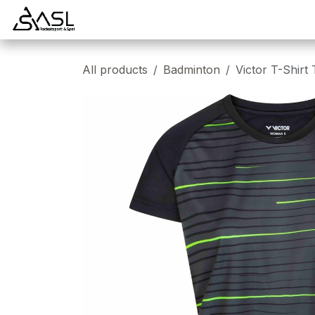
Overslaan naar inhoud
Startpagina
Badminton
Padel
Tennis
All products
Badminton
Victor T-Shirt