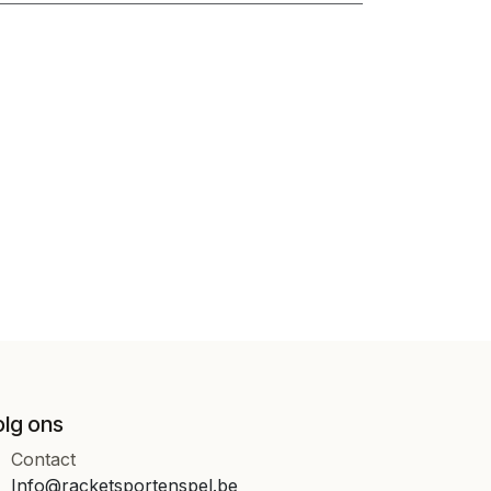
olg ons
Contact
Info@racketsportenspel.be