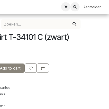
ezelschapsspellen
Bespanservice
Bedrukkingen
Aanmelden
Clubkledij
irt T-34101 C (zwart)
Add to cart
rantee
Days
tor