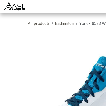
Overslaan naar inhoud
Startpagina
Badminton
Padel
Tennis
All products
Badminton
Yonex 65Z3 Wh