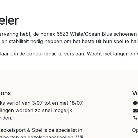
eler
 ervaring hebt, de Yonex 65Z3 White/Ocean Blue schoenen b
 en stabiliteit nodig hebben om het beste uit hun spel te hal
aar om de concurrentie te verslaan. Wacht niet langer en v
 ons
V
jks verlof van 3/07 tot en met 18/07.
llingen worden zo snel mogelijk
nden.
cketsport & Spel is dé specialist in
Op
tsporten en gezelschapsspellen. Wij