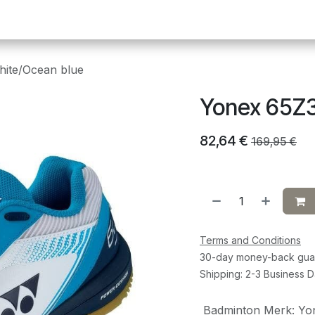
Pickleball
Tafeltennis
Squash
Sportvoeding
G
ite/Ocean blue
Yonex 65Z3
82,64
€
169,95
€
Terms and Conditions
30-day money-back gua
Shipping: 2-3 Business 
Badminton Merk
:
Yo