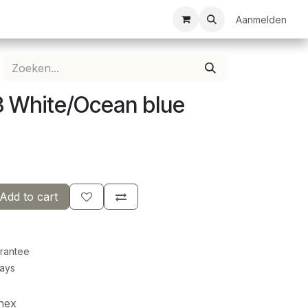
ezelschapsspellen
Bespanservice
Bedrukkingen
Aanmelden
Clubkledij
 White/Ocean blue
Add to cart
rantee
Days
nex