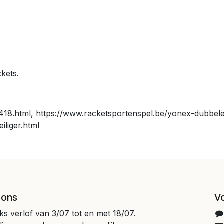
kets.
418.html, https://www.racketsportenspel.be/yonex-dubbel
iliger.html
 ons
V
jks verlof van 3/07 tot en met 18/07.