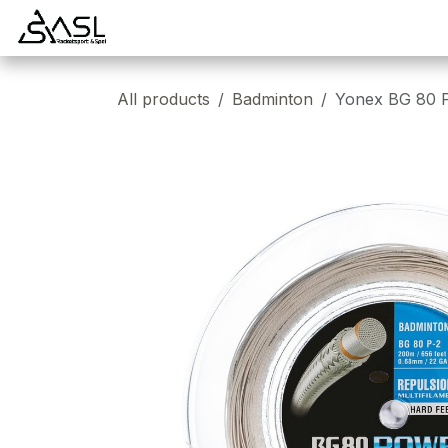
Overslaan naar inhoud
Startpagina
Badminton
Padel
Tennis
All products
Badminton
Yonex BG 80 P