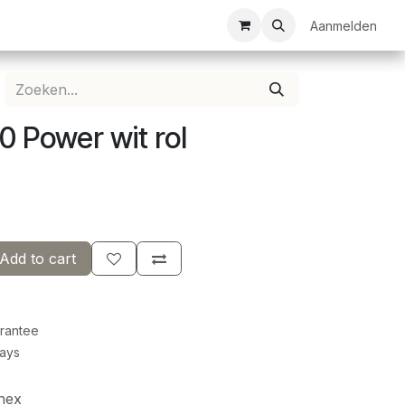
ezelschapsspellen
Bespanservice
Bedrukkingen
Aanmelden
Clubkledij
 Power wit rol
Add to cart
rantee
Days
nex