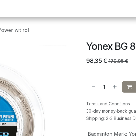
Pickleball
Tafeltennis
Squash
Sportvoeding
G
ower wit rol
Yonex BG 80
98,35
€
179,95
€
Terms and Conditions
30-day money-back gua
Shipping: 2-3 Business 
Badminton Merk
:
Yo