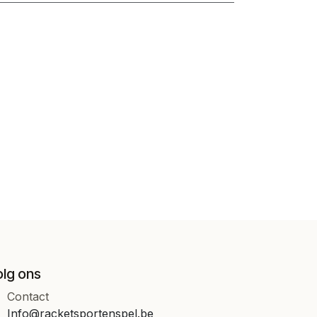
olg ons
Contact
Info@racketsportenspel.be