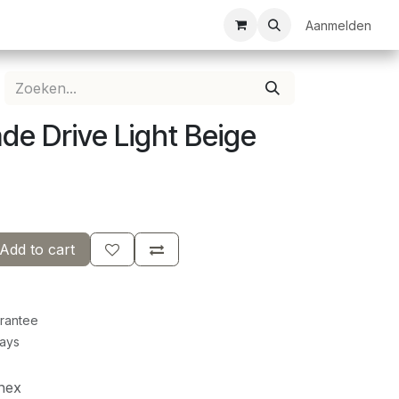
ezelschapsspellen
Bespanservice
Bedrukkingen
Aanmelden
Clubkledij
de Drive Light Beige
Add to cart
rantee
Days
nex