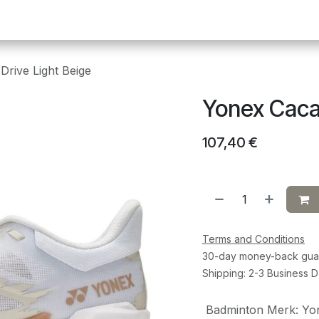
Pickleball
Tafeltennis
Squash
Sportvoeding
G
rive Light Beige
Yonex Caca
107,40
€
Terms and Conditions
30-day money-back gua
Shipping: 2-3 Business 
Badminton Merk
:
Yo