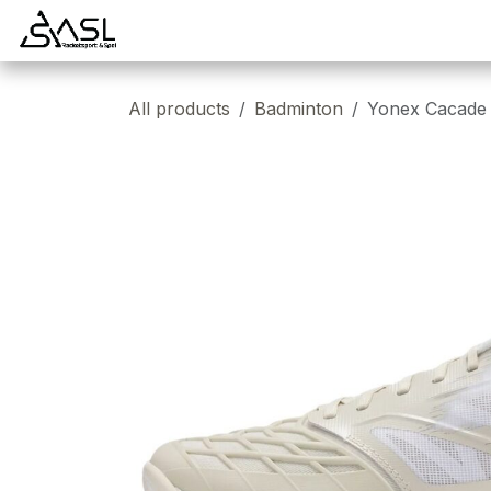
Overslaan naar inhoud
Startpagina
Badminton
Padel
Tennis
All products
Badminton
Yonex Cacade D