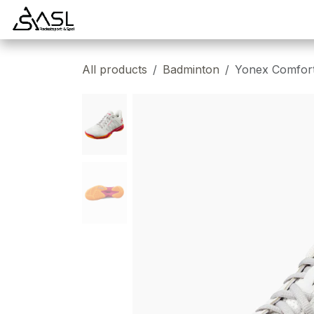
Overslaan naar inhoud
Startpagina
Badminton
Padel
Tennis
All products
Badminton
Yonex Comfort