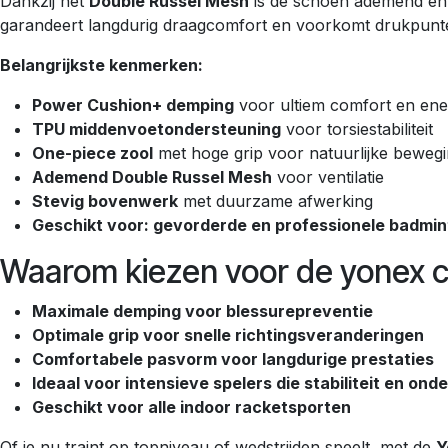
Dankzij het
Double Russel Mesh
is de schoen ademend en l
garandeert langdurig draagcomfort en voorkomt drukpunten,
Belangrijkste kenmerken:
Power Cushion+ demping
voor ultiem comfort en ene
TPU middenvoetondersteuning
voor torsiestabiliteit
One-piece zool
met hoge grip voor natuurlijke beweg
Ademend Double Russel Mesh
voor ventilatie
Stevig bovenwerk
met duurzame afwerking
Geschikt voor: gevorderde en professionele badmi
Waarom kiezen voor de yonex 
Maximale demping voor blessurepreventie
Optimale grip voor snelle richtingsveranderingen
Comfortabele pasvorm voor langdurige prestaties
Ideaal voor intensieve spelers die stabiliteit en ond
Geschikt voor alle indoor racketsporten
Of je nu traint op topniveau of wedstrijden speelt, met de
Y