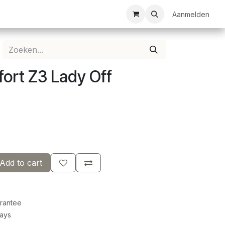
ezelschapsspellen
Bespanservice
Bedrukkingen
Aanmelden
Clubkledij
ort Z3 Lady Off
Add to cart
rantee
Days