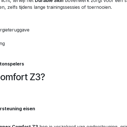
icht, terwijl het
Durable Skin
bovenwerk zorgt voor een st
 zelfs tijdens lange trainingssessies of toernooien.
rgieteruggave
ing
ntonspelers
comfort Z3?
ersteuning eisen
onex Comfort Z3
ben je verzekerd van ondersteuning, grip 