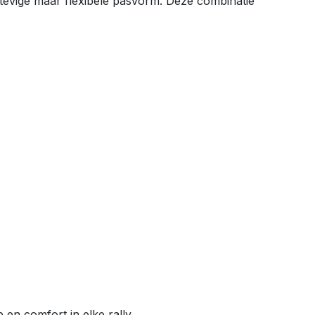
evige maar flexibele pasvorm. Deze combinatie
en comfort in elke rally.