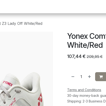
Pickleball
Tafeltennis
Squash
Sportvoeding
G
 Z3 Lady Off White/Red
Yonex Comf
White/Red
107,44
€
209,95
€
Terms and Conditions
30-day money-back gua
Shipping: 2-3 Business 