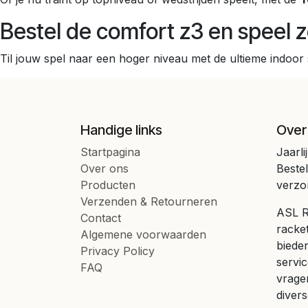
Bestel de comfort z3 en speel
Til jouw spel naar een hoger niveau met de ultieme indoo
Handige links
Over
Startpagina
Jaarli
Over ons
Beste
Producten
verzo
Verzenden & Retourneren
ASL Ra
Contact
racke
Algemene voorwaarden
bieden
Privacy Policy
servic
FAQ
vrage
divers