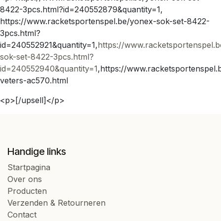
8422-3pcs.html?id=240552879&quantity=1,
https://www.racketsportenspel.be/yonex-sok-set-8422-
3pcs.html?
id=240552921&quantity=1,
https://www.racketsportenspel.
sok-set-8422-3pcs.html?
id=240552940&quantity=1
,https://www.racketsportenspel.
veters-ac570.html
<p>[/upsell]</p>
Handige links
Startpagina
Over ons
Producten
Verzenden & Retourneren
Contact