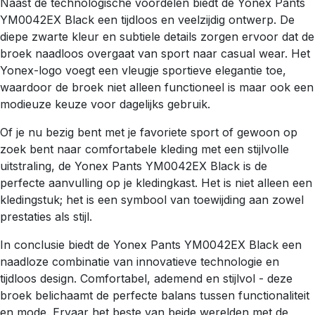
Naast de technologische voordelen biedt de Yonex Pants
YM0042EX Black een tijdloos en veelzijdig ontwerp. De
diepe zwarte kleur en subtiele details zorgen ervoor dat de
broek naadloos overgaat van sport naar casual wear. Het
Yonex-logo voegt een vleugje sportieve elegantie toe,
waardoor de broek niet alleen functioneel is maar ook een
modieuze keuze voor dagelijks gebruik.
Of je nu bezig bent met je favoriete sport of gewoon op
zoek bent naar comfortabele kleding met een stijlvolle
uitstraling, de Yonex Pants YM0042EX Black is de
perfecte aanvulling op je kledingkast. Het is niet alleen een
kledingstuk; het is een symbool van toewijding aan zowel
prestaties als stijl.
In conclusie biedt de Yonex Pants YM0042EX Black een
naadloze combinatie van innovatieve technologie en
tijdloos design. Comfortabel, ademend en stijlvol - deze
broek belichaamt de perfecte balans tussen functionaliteit
en mode. Ervaar het beste van beide werelden met de