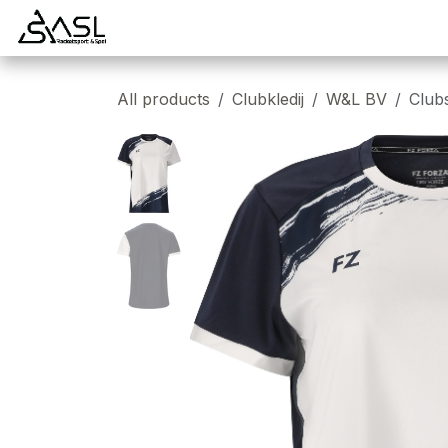
Overslaan naar inhoud
Startpagina
Badminton
Padel
Tennis
All products
Clubkledij
W&L BV
Club