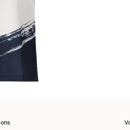
 ons
V