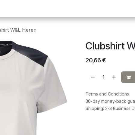
Pickleball
Tafeltennis
Squash
Sportvoeding
G
shirt W&L Heren
Clubshirt 
20,66
€
Terms and Conditions
30-day money-back gua
Shipping: 2-3 Business 