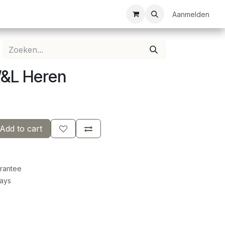
ezelschapsspellen
Bespanservice
Bedrukkingen
Aanmelden
Clubkledij
W&L Heren
Add to cart
rantee
Days