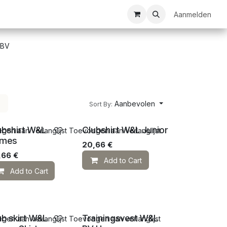
ezelschapsspellen
Bespanservice
Bedrukkingen
Aanmelden
Clubkledij
 BV
Aanbevolen
Sort By:
ubshirt W&L
Clubshirt W&L Junior
en aan verlanglijst
Toevoegen aan verlanglijst
mes
20,66
€
,66
€
Add to Cart
Add to Cart
ub skirt W&L
Trainingsvest W&L
en aan verlanglijst
Toevoegen aan verlanglijst