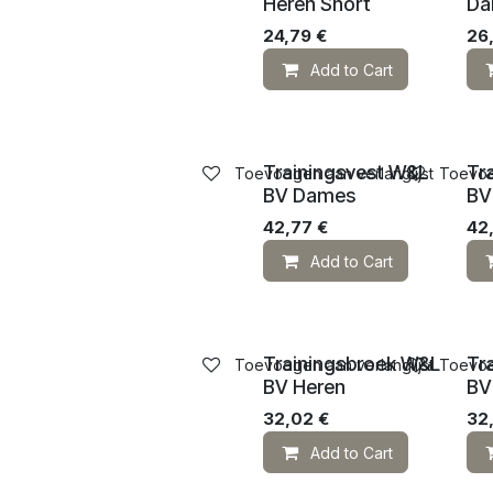
Heren Short
Da
24,79
€
26
Add to Cart
Trainingsvest W&L
Tr
Toevoegen aan verlanglijst
Toevoeg
BV Dames
BV
42,77
€
42
Add to Cart
Trainingsbroek W&L
Tr
Toevoegen aan verlanglijst
Toevoeg
BV Heren
BV
32,02
€
32
Add to Cart