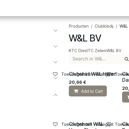
Pickleball
Tafeltennis
Squash
Sportvoeding
G
Producten
Clubkledij
W&L
W&L BV
KTC Diest
TC Zelem
W&L BV
Clubshirt W&L Heren
Cl
Toevoegen aan verlanglijst
Toevoeg
Da
20,66
€
20
Add to Cart
Clubshort W&L
Cl
Toevoegen aan verlanglijst
Toevoeg