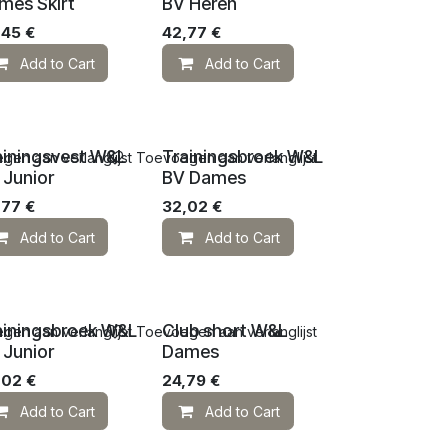
mes Skirt
BV Heren
,45
€
42,77
€
Add to Cart
Add to Cart
ainingsvest W&L
Trainingsbroek W&L
en aan verlanglijst
Toevoegen aan verlanglijst
 Junior
BV Dames
,77
€
32,02
€
Add to Cart
Add to Cart
ainingsbroek W&L
Club short W&L
en aan verlanglijst
Toevoegen aan verlanglijst
 Junior
Dames
,02
€
24,79
€
Add to Cart
Add to Cart