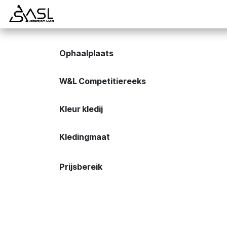
Overslaan naar inhoud
Startpagina
Badminton
Padel
Tennis
Ophaalplaats
W&L Competitiereeks
Kleur kledij
Kledingmaat
Prijsbereik