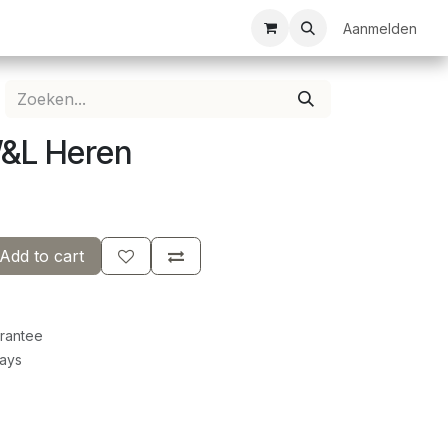
ezelschapsspellen
Bespanservice
Bedrukkingen
Aanmelden
Clubkledij
W&L Heren
Add to cart
rantee
Days