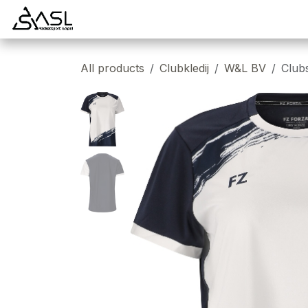
Overslaan naar inhoud
Startpagina
Badminton
Padel
Tennis
All products
Clubkledij
W&L BV
Club