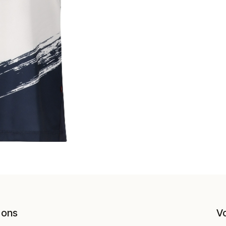
 ons
V