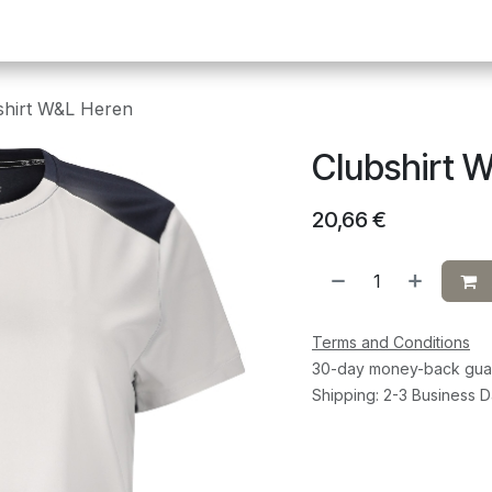
Pickleball
Tafeltennis
Squash
Sportvoeding
G
shirt W&L Heren
Clubshirt 
20,66
€
Terms and Conditions
30-day money-back gua
Shipping: 2-3 Business 